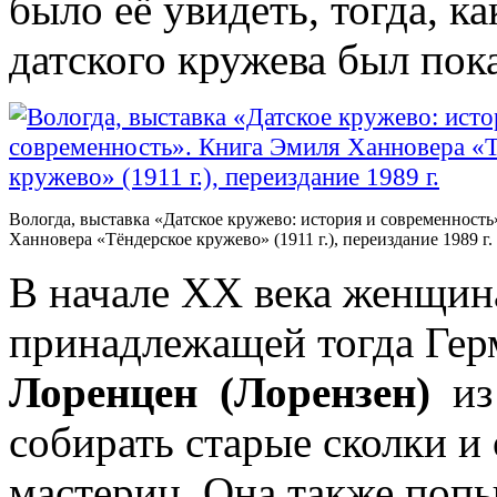
было её увидеть, тогда, к
датского кружева был пок
Вологда, выставка «Датское кружево: история и современност
Ханновера «Тёндерское кружево» (1911 г.), переиздание 1989 г.
В начале ХХ века женщи
принадлежащей тогда Гер
Лоренцен (Лорензен)
из
собирать старые сколки и
мастериц. Она также попы