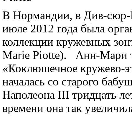
В Нормандии, в Див-сюр-М
июле 2012 года была орга
коллекции кружевных зон
Marie Piotte). Анн-Мари т
«Коклюшечное кружево-эт
началась со старого бабу
Наполеона III тридцать ле
времени она так увеличи