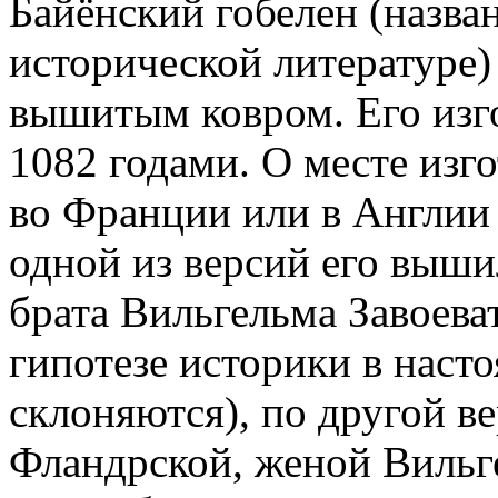
Байёнский гобелен (назван
исторической литературе)
вышитым ковром. Его изг
1082 годами. О месте изг
во Франции или в Англии 
одной из версий его выш
брата Вильгельма Завоеват
гипотезе историки в наст
склоняются), по другой в
Фландрской, женой Вильге