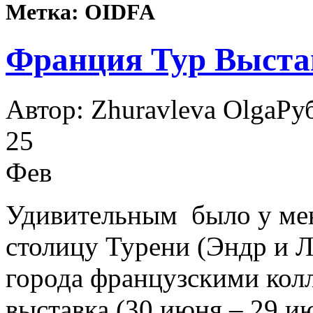
Метка: OIDFA
Франция Тур Выста
Автор: Zhuravleva Olga
Ру
25
Фев
Удивительным было у меня
столицу Турени (Эндр и Л
города французскими кол
выставка (30 июня – 29 и