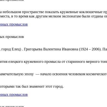
а небольшом пространстве показать кружевные коклюшечные пр
о места, в то время как другим мелким экспонатам были отданы
ных промыслов
город Елец) . Григорьева Валентина Ивановна (1924 – 2006). П
вития елецкого кружевного промысла от старинного мерного то
амечательную эпоху — начало освоения человеком космического п
торыми так был знаменит этот город.
ных промыслов