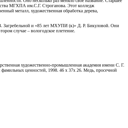
шленности. Оно несколько раз меняло свое название. Старшее
ства МГХПА им.С.Г. Строганова. Этот колледж
венный металл, художественная обработка дерева,
. Загребельной и «85 лет МХУПИ (к)» Д. Р. Бикуловой. Они
втором случае – вологодское плетение.
ственная художественно-промышленная академия имени С. Г.
 фамильных ценностей, 1998. 46 х 37х 26. Медь, просечной