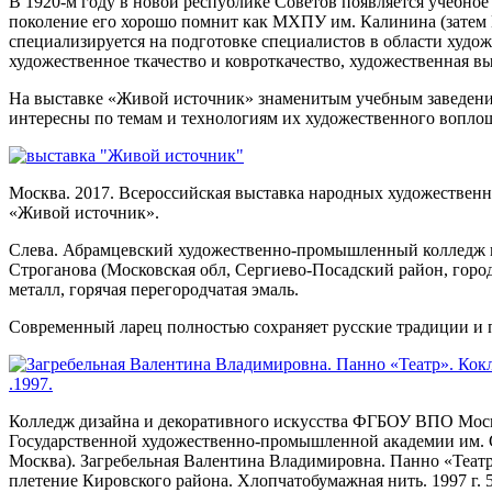
В 1920-м году в новой республике Советов появляется учебно
поколение его хорошо помнит как МХПУ им. Калинина (затем 
специализируется на подготовке специалистов в области худож
художественное ткачество и ковроткачество, художественная в
На выставке «Живой источник» знаменитым учебным заведением
интересны по темам и технологиям их художественного воплощен
Москва. 2017. Всероссийская выставка народных художествен
«Живой источник».
Слева. Абрамцевский художественно-промышленный колледж и
Строганова (Московская обл, Сергиево-Посадский район, город
металл, горячая перегородчатая эмаль.
Современный ларец полностью сохраняет русские традиции и п
Колледж дизайна и декоративного искусства ФГБОУ ВПО Мос
Государственной художественно-промышленной академии им. С.
Москва). Загребельная Валентина Владимировна. Панно «Теат
плетение Кировского района. Хлопчатобумажная нить. 1997 г. 