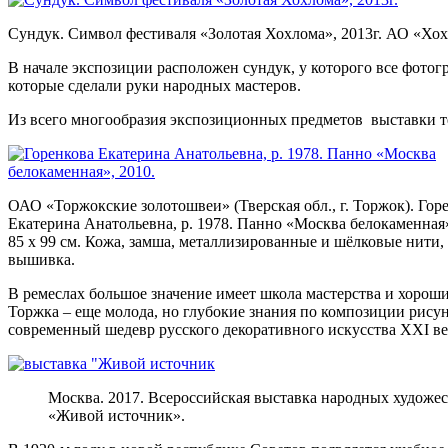
Сундук. Символ фестиваля «Золотая Хохлома», 2013г. АО «Хох
В начале экспозиции расположен сундук, у которого все фотог
которые сделали руки народных мастеров.
Из всего многообразия экспозиционных предметов выставки т
ОАО «Торжокские золотошвеи» (Тверская обл., г. Торжок). Гор
Екатерина Анатольевна, р. 1978. Панно «Москва белокаменная»
85 х 99 см. Кожа, замша, металлизированные и шёлковые нити,
вышивка.
В ремеслах большое значение имеет школа мастерства и хорош
Торжка – еще молода, но глубокие знания по композиции рис
современный шедевр русского декоративного искусства XXI ве
Москва. 2017. Всероссийская выставка народных худож
«Живой источник».