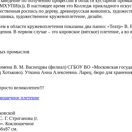
е заведение по получению профессии в области кустарной промы
МХУПИ(к)). В настоящее время это Колледж прикладного искус
ественная роспись по дереву, древнерусская живопись, художест
ышивка, художественное кружевоплетение, дизайн.
 в области кружевоплетения показаны два панно: «Театр» В. В
ия. В первом случае – это кировское (вятское) плетение, а во 
ных промыслов
мени В. М. Васнецрва (филиал) СГБОУ ВО «Московская государ
 Хотьково). Уткина Анна Алексеевна. Ларец, бюро для хранения
росто великолепен!!!
ковской
 Г. Строганова (г.
р». Коклюшечное
56х87 см.