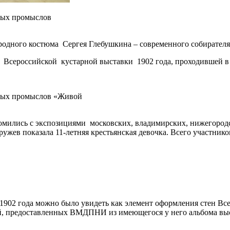
ных промыслов
родного костюма Сергея Глебушкина – современного собирателя,
Всероссийской кустарной выставки 1902 года, проходившей в С
нных промыслов «Живой
мились с экспозициями московских, владимирских, нижегородс
жев показала 11-летняя крестьянская девочка. Всего участнико
902 года можно было увидеть как элемент оформления стен Вс
ий, предоставленных ВМДПНИ из имеющегося у него альбома выс