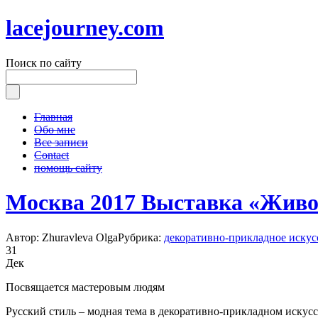
lacejourney.com
Поиск по сайту
Главная
Обо мне
Все записи
Contact
помощь сайту
Москва 2017 Выставка «Живо
Автор: Zhuravleva Olga
Рубрика:
декоративно-прикладное искус
31
Дек
Посвящается мастеровым людям
Русский стиль – модная тема в декоративно-прикладном искусст