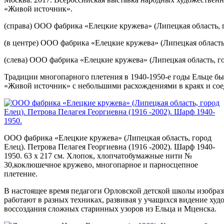
«Живой источник».
(справа) ООО фабрика «Елецкие кружева» (Липецкая область, г
(в центре) ООО фабрика «Елецкие кружева» (Липецкая область,
(слева) ООО фабрика «Елецкие кружева» (Липецкая область, го
Традиции многопарного плетения в 1940-1950-е годы Ельце б
«Живой источник» с небольшими расхождениями в краях и со
ООО фабрика «Елецкие кружева» (Липецкая область, город
Елец). Петрова Пелагея Георгиевна (1916 -2002). Шарф 1940-
1950. 63 х 217 см. Хлопок, хлопчатобумажные нити №
30,коклюшечное кружево, многопарное и парносцепное
плетение.
В настоящее время педагоги Орловской детской школы изобра
работают в разных техниках, развивая у учащихся видение х
воссоздания сложных старинных узоров из Ельца и Мценска.