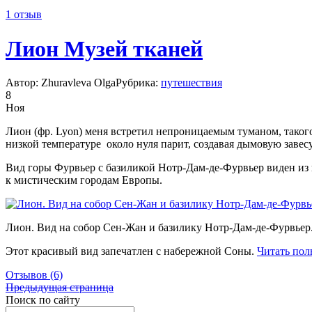
1 отзыв
Лион Музей тканей
Автор: Zhuravleva Olga
Рубрика:
путешествия
8
Ноя
Лион (фр. Lyon) меня встретил непроницаемым туманом, такого 
низкой температуре около нуля парит, создавая дымовую завесу
Вид горы Фурвьер с базиликой Нотр-Дам-де-Фурвьер виден из в
к мистическим городам Европы.
Лион. Вид на собор Сен-Жан и базилику Нотр-Дам-де-Фурвьер
Этот красивый вид запечатлен с набережной Соны.
Читать по
Отзывов (6)
Предыдущая страница
Поиск по сайту