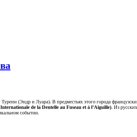
ева
 Турени (Эндр и Луара). В предместьях этого города французск
Internationale de la Dentelle au Fuseau et
à
l’Aiguille)
. Из русски
икальном событии.