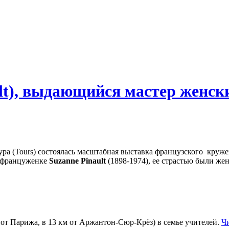
lt), выдающийся мастер женск
ура (Tours) состоялась масштабная выставка французского круже
й француженке
Suzanne
Pinault
(1898-1974), ее страстью были же
 от Парижа, в 13 км от Аржантон-Сюр-Крёз) в семье учителей.
Ч