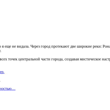
я еще не видала. Через город протекают две широкие реки: Рона 
.
сех точек центральной части города, создавая мистическое наст
.
лностью…