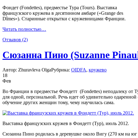
Фондет (Fondettes), предместье Тура (Tours). Выставка
французского кружева в десятинном амбаре («Grange des
Dîmes»). Старинные открытки с кружевницами Франции.
Читать полностью…
Отзывов (2)
Сюзанна Пино (Suzanne Pinau
Автор: Zhuravleva Olga
Рубрика:
OIDFA
,
кружево
18
Фев
Во Франции в предместье Фондетт (Fondettes) неподалеку от Т
для одной, персональной. Речь идет об удивительно одаренно
обучение других женщин тому, чему научилась сама.
Выставка французских кружев в Фондетт (Тур), июль 2012.
Сюзанна Пино родилась в деревушке около Вигу (270 км на юг