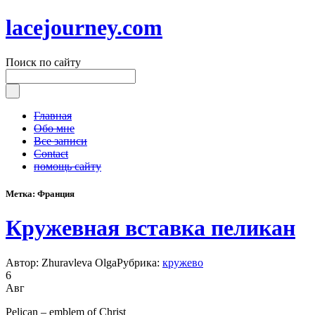
lacejourney.com
Поиск по сайту
Главная
Обо мне
Все записи
Contact
помощь сайту
Метка: Франция
Кружевная вставка пеликан
Автор: Zhuravleva Olga
Рубрика:
кружево
6
Авг
Pelican ­– emblem of Christ